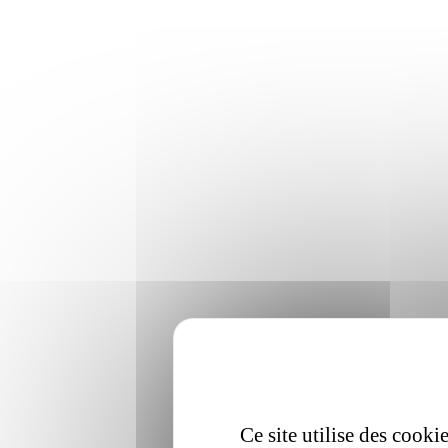
Ce site utilise des cooki