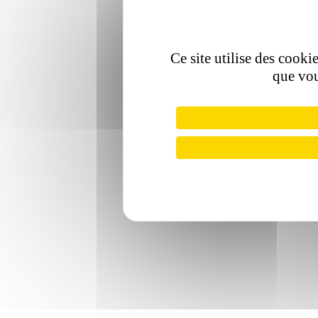
Ce site utilise des cooki
que vou