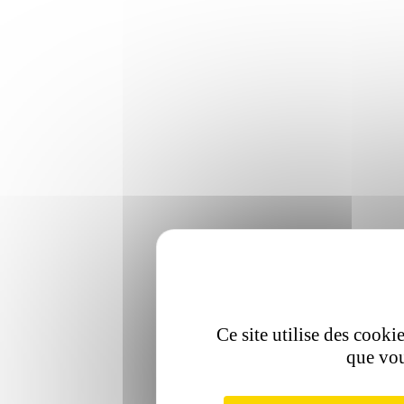
Ce site utilise des cooki
que vou