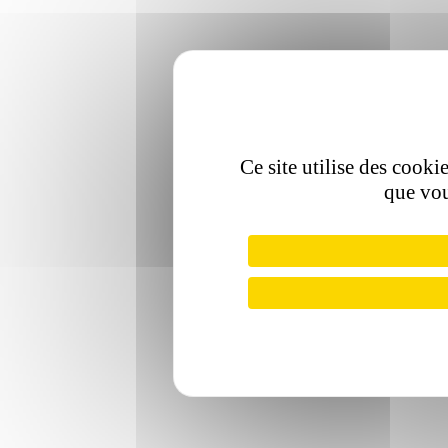
Ce site utilise des cooki
que vou