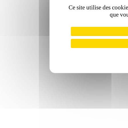
Ce site utilise des cooki
que vou