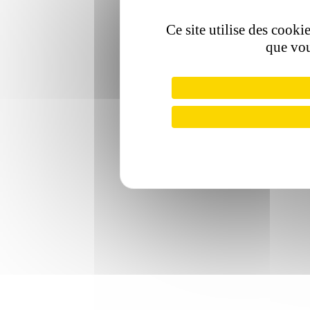
Ce site utilise des cooki
que vou