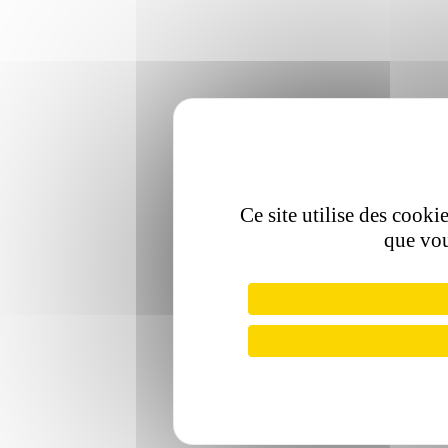
Ce site utilise des cooki
que vou