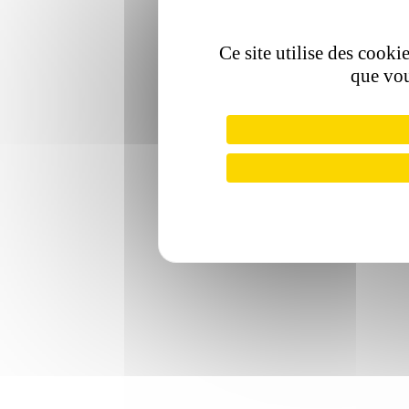
Ce site utilise des cooki
que vou