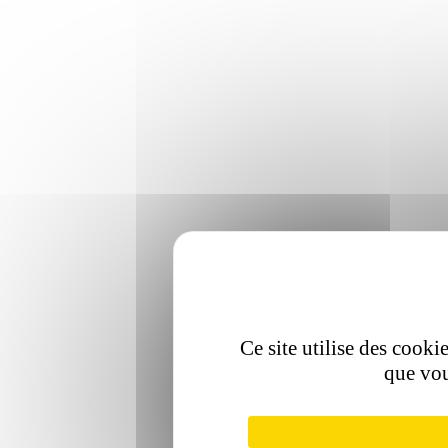
Ce site utilise des cooki
que vou