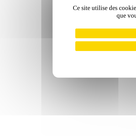
Ce site utilise des cooki
que vou