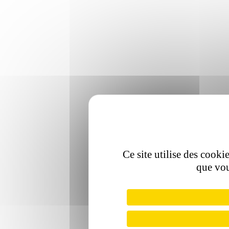
Ce site utilise des cooki
que vou