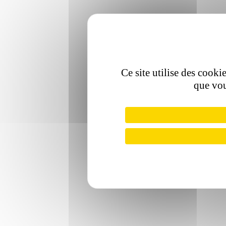
Ce site utilise des cooki
que vou