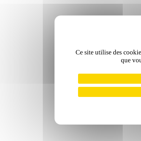
Ce site utilise des cooki
que vou