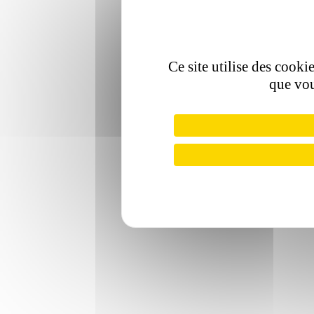
Ce site utilise des cooki
que vou