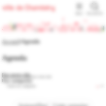
Panneau de gestion des cookies
MENU
RECHERCHE
Accueil
Agenda
Agenda
Par mots-clés
Par catégories
Aujourd'hui
Cette semaine