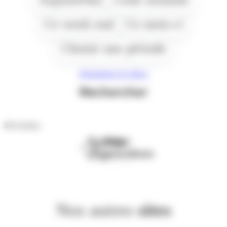
Ce week end
Ce mois-ci
Choisir une période
Réinitialiser les filtres
Rechercher
33
résultats
Première
Page
page
précédente
Nos autres
sites