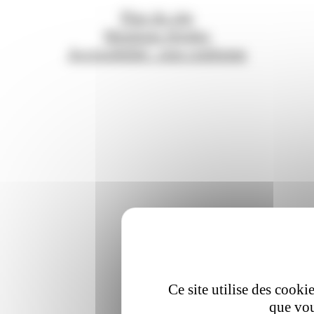
Plan du site
Mentions légales
Accessibilité : non conforme
Ce site utilise des cooki
que vou