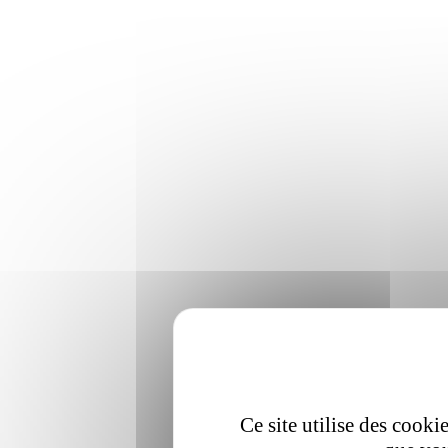
Ce site utilise des cooki