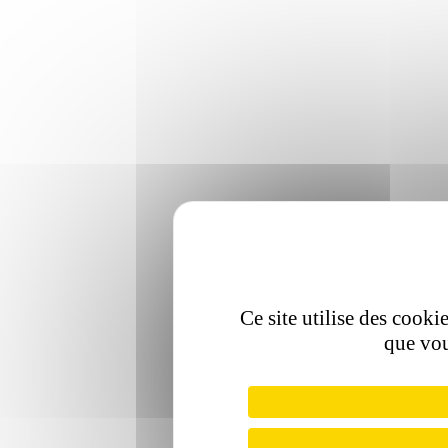
Ce site utilise des cooki
que vou