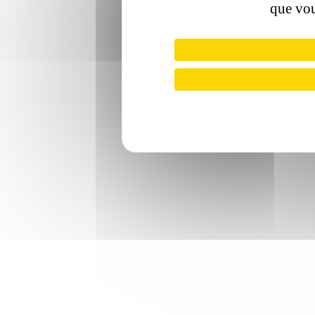
que vou