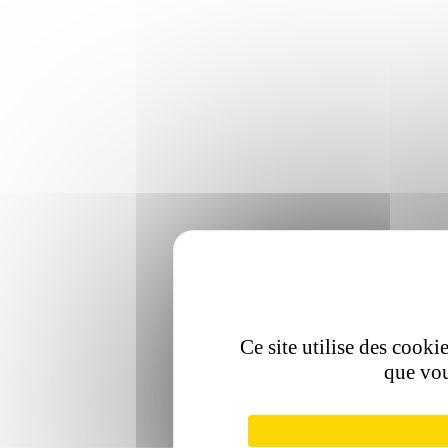
Ce site utilise des cooki
que vou