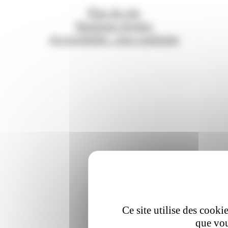
Plan du site
Mentions légales
Accessibilité : non conforme
Ce site utilise des cooki
que vou