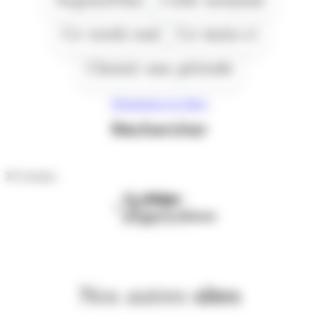
Ce week end
Ce mois-ci
Choisir une période
Réinitialiser les filtres
Rechercher
37
résultats
Première
Page
page
précédente
Nos autres
sites