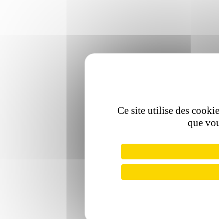
Ce site utilise des cooki
que vou