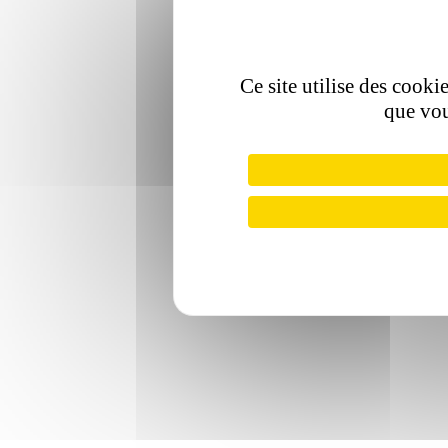
Ce site utilise des cooki
que vou