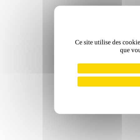
Ce site utilise des cooki
que vou