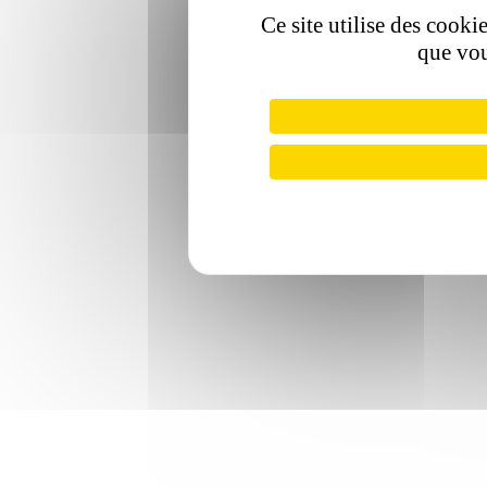
Ce site utilise des cooki
que vou