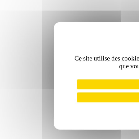
Ce site utilise des cooki
que vou