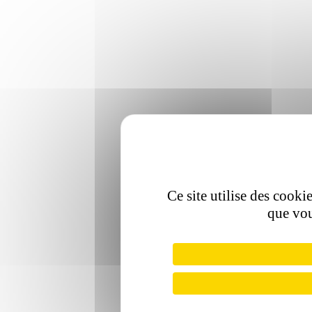
Ce site utilise des cooki
que vou