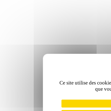
Ce site utilise des cooki
que vou