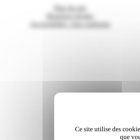
Plan du site
Mentions légales
Accessibilité : non conforme
Ce site utilise des cooki
que vou