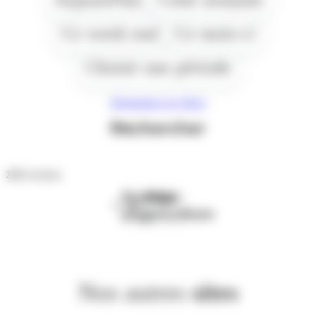
Ce week end
Ce mois-ci
Choisir une période
Réinitialiser les filtres
Rechercher
219
résultats
Première
Page
page
précédente
Nos autres
sites