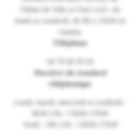
l'Hôtel de Ville et l'état civil : du
lundi au vendredi, de 8h à 15h30 en
continu.
Téléphone
04 79 60 20 20
Horaires du standard
téléphonique
Lundi, mardi, mercredi et vendredi :
8h30-12h / 13h30-17h30
Jeudi : 10h-12h / 13h30-17h30