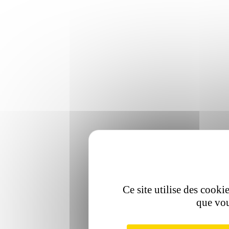
Ce site utilise des cooki
que vou