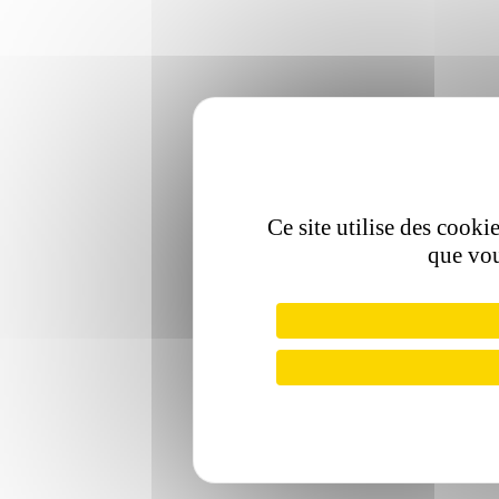
Ce site utilise des cooki
que vou