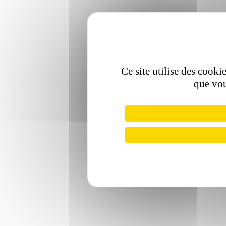
Ce site utilise des cooki
que vou