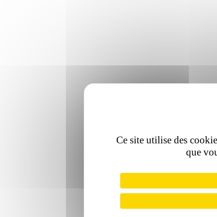
Ce site utilise des cooki
que vou