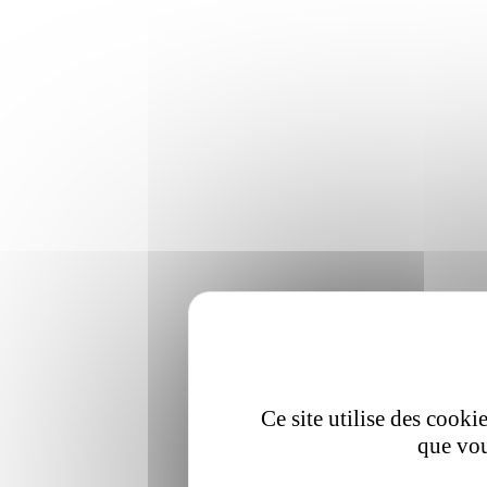
Ce site utilise des cooki
que vou