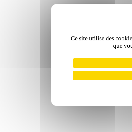
Ce site utilise des cooki
que vou