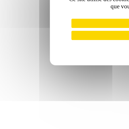
que vou